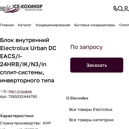
Главная
Каталог
Кондиционирование
Бытовые кондиционеры
Спли
Блок внутренний
По запросу
Electrolux Urban DC
EACS/I-
24HRB/IK/N3/in
Заказать
сплит-системы,
инверторного типа
0
Нет отзывов
Арт.
7381032444790
Все товары Electrolux
Характеристики
Все товары категории
Страна производства
:
КНР