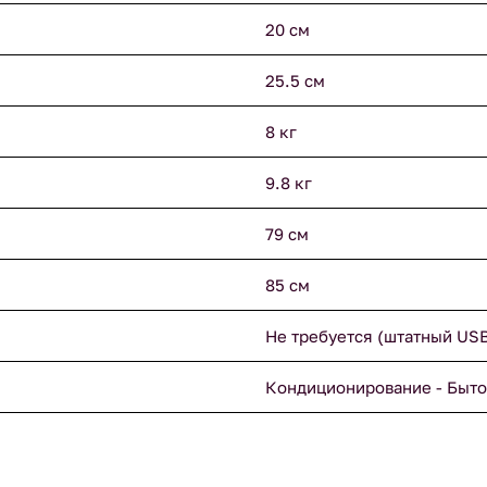
20 см
25.5 см
8 кг
9.8 кг
79 см
85 см
Не требуется (штатный US
Кондиционирование - Быто