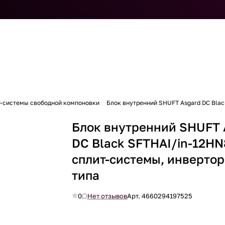
т-системы свободной компоновки
Блок внутренний SHUFT Asgard DC Blac
Блок внутренний SHUFT 
DC Black SFTHAI/in-12H
сплит-системы, инверто
типа
0
Нет отзывов
Арт.
4660294197525