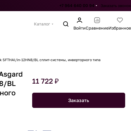
+7 964 640 00 94
Заказать звонок
Каталог
Войти
Сравнение
Избранное
k SFTHAI/in-12HN8/BL сплит-системы, инверторного типа
Asgard
11 722 ₽
N8/BL
рного
Заказать