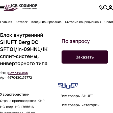
Главная
Каталог
Кондиционирование
Бытовые кондиционеры
Спли
Блок внутренний
По запросу
SHUFT Berg DC
SFTOI/in-09HN1/IK
сплит-системы,
Заказать
инверторного типа
0
Нет отзывов
Арт.
4670430176772
Характеристики
Все товары SHUFT
Страна производства
:
КНР
Все товары категории
НС-код
:
НС-1765616
Высота товара
:
25 см