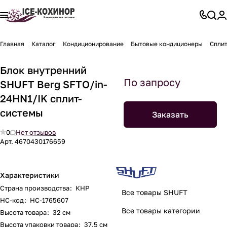
Главная
Каталог
Кондиционирование
Бытовые кондиционеры
Спли
Блок внутренний
По запросу
SHUFT Berg SFTO/in-
24HN1/IK сплит-
системы
Заказать
0
Нет отзывов
Арт.
4670430176659
Характеристики
Страна производства
:
КНР
Все товары SHUFT
НС-код
:
НС-1765607
Все товары категории
Высота товара
:
32 см
Высота упаковки товара
:
37.5 см