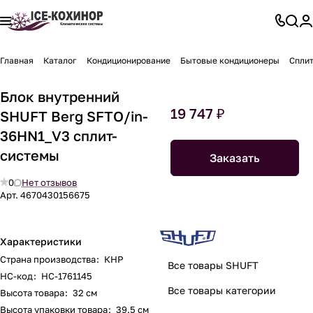
Главная
Каталог
Кондиционирование
Бытовые кондиционеры
Спли
Блок внутренний
19 747 ₽
SHUFT Berg SFTO/in-
36HN1_V3 сплит-
системы
Заказать
0
Нет отзывов
Арт.
4670430156675
Характеристики
Страна производства
:
КНР
Все товары SHUFT
НС-код
:
НС-1761145
Все товары категории
Высота товара
:
32 см
Высота упаковки товара
:
39.5 см