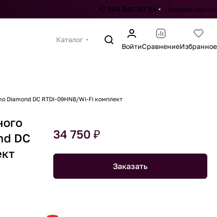
+7 964 640 00 94
Заказать звонок
Каталог
Войти
Сравнение
Избранное
mo Diamond DC RTDI-09HN8/Wi-Fi комплект
ного
34 750 ₽
nd DC
ект
Заказать