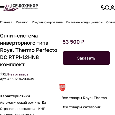
Главная
Каталог
Кондиционирование
Бытовые кондиционеры
Сплит
Сплит-система
53 500 ₽
инверторного типа
Royal Thermo Perfecto
DC RTPI-12HN8
Заказать
комплект
0
Нет отзывов
Арт.
4660294203639
Характеристики
Все товары Royal Thermo
Автоматический режим
:
Да
Все товары категории
Страна производства
:
КНР
НС-код
:
НС-1598316