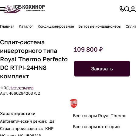
Главная
Каталог
Кондиционирование
Бытовые кондиционеры
Сплит
Сплит-система
109 800 ₽
инверторного типа
Royal Thermo Perfecto
DC RTPI-24HN8
Заказать
комплект
0
Нет отзывов
Арт.
4660294203752
Характеристики
Все товары Royal Thermo
Автоматический режим
:
Да
Все товары категории
Страна производства
:
КНР
НС-код
:
НС-1598318