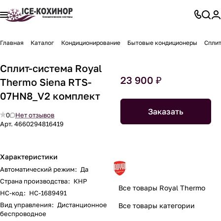
Главная
Каталог
Кондиционирование
Бытовые кондиционеры
Сплит
Сплит-система Royal
23 900 ₽
Thermo Siena RTS-
07HN8_V2 комплект
Заказать
0
Нет отзывов
Арт.
4660294816419
Характеристики
Автоматический режим
:
Да
Страна производства
:
КНР
Все товары Royal Thermo
НС-код
:
НС-1689491
Вид управления
:
Дистанционное
Все товары категории
беспроводное