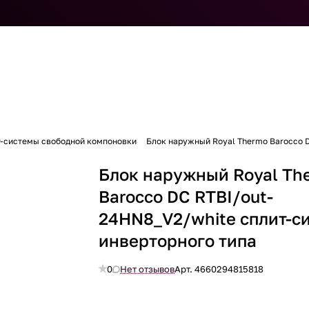
т-системы свободной компоновки
Блок наружный Royal Thermo Barocco D
Блок наружный Royal Th
Barocco DC RTBI/out-
24HN8_V2/white сплит-с
инверторного типа
0
Нет отзывов
Арт.
4660294815818