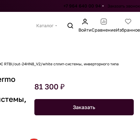
+7 964 640 00 94
Заказать звонок
Каталог
Войти
Сравнение
Избранное
C RTBI/out-24HN8_V2/white сплит-системы, инверторного типа
ermo
81 300 ₽
истемы,
Заказать