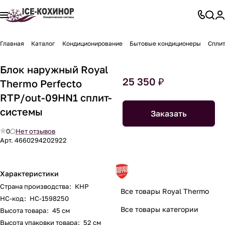
Главная
Каталог
Кондиционирование
Бытовые кондиционеры
Спли
Блок наружный Royal
25 350 ₽
Thermo Perfecto
RTP/out-09HN1 сплит-
системы
Заказать
0
Нет отзывов
Арт.
4660294202922
Характеристики
Страна производства
:
КНР
Все товары Royal Thermo
НС-код
:
НС-1598250
Все товары категории
Высота товара
:
45 см
Высота упаковки товара
:
52 см