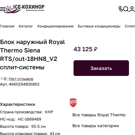
Главная
Каталог
Кондиционирование
Бытовые кондиционеры
Спли
Блок наружный Royal
43 125 ₽
Thermo Siena
RTS/out-18HN8_V2
сплит-системы
Заказать
0
Нет отзывов
Арт.
4660294815863
Характеристики
Страна производства
:
КНР
Все товары Royal Thermo
НС-код
:
НС-1689489
Все товары категории
Высота товара
:
55.5 см
Высота упаковки товара
:
61 см