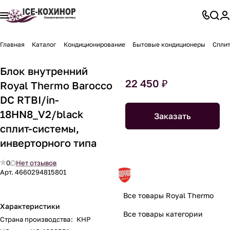
Главная
Каталог
Кондиционирование
Бытовые кондиционеры
Спли
Блок внутренний
22 450 ₽
Royal Thermo Barocco
DC RTBI/in-
18HN8_V2/black
Заказать
сплит-системы,
инверторного типа
0
Нет отзывов
Арт.
4660294815801
Все товары Royal Thermo
Характеристики
Все товары категории
Страна производства
:
КНР