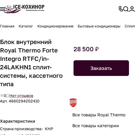
Главная
Каталог
Кондиционирование
Бытовые кондиционеры
Спли
Блок внутренний
28 500 ₽
Royal Thermo Forte
Integro RTFC/in-
24LAKHN1 сплит-
Заказать
системы, кассетного
типа
0
Нет отзывов
Арт.
4660294202410
Все товары Royal Thermo
Характеристики
Все товары категории
Страна производства
:
КНР