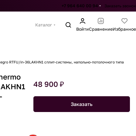
+7 964 640 00 94
Заказать звонок
Каталог
Войти
Сравнение
Избранное
ntegro RTFU/in-36LAKHN1 сплит-системы, напольно-потолочного типа
Thermo
48 900 ₽
6LAKHN1
-
Заказать