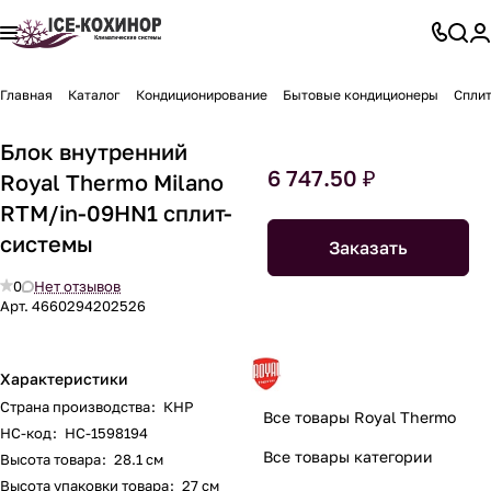
Главная
Каталог
Кондиционирование
Бытовые кондиционеры
Спли
Блок внутренний
6 747.50 ₽
Royal Thermo Milano
RTM/in-09HN1 сплит-
системы
Заказать
0
Нет отзывов
Арт.
4660294202526
Характеристики
Страна производства
:
КНР
Все товары Royal Thermo
НС-код
:
НС-1598194
Все товары категории
Высота товара
:
28.1 см
Высота упаковки товара
:
27 см