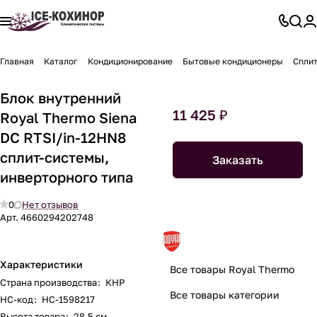
Главная
Каталог
Кондиционирование
Бытовые кондиционеры
Спли
Блок внутренний
11 425 ₽
Royal Thermo Siena
DC RTSI/in-12HN8
сплит-системы,
Заказать
инверторного типа
0
Нет отзывов
Арт.
4660294202748
Характеристики
Все товары Royal Thermo
Страна производства
:
КНР
Все товары категории
НС-код
:
НС-1598217
Высота товара
:
28.5 см